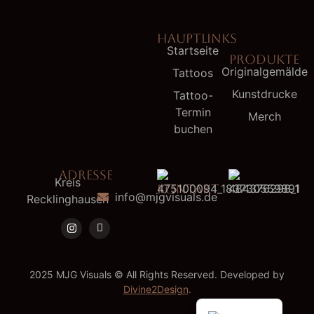
HAUPTLINKS
Startseite
PRODUKTE
Originalgemälde
Tattoos
Kunstdrucke
Tattoo-
Termin
Merch
buchen
ADRESSE
Kreis
KONTAKT
info@mjgvisuals.de
Recklinghausen
2025 MJG Visuals © All Rights Reserved. Developed by
Divine2Design
.
English